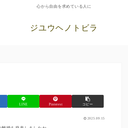
心から自由を求めている人に
ジユウヘノトビラ
LINE
Pinterest
コピー
2025.09.15
の離婚を発表しましたね。