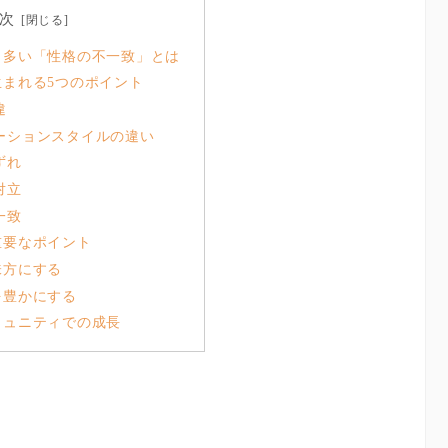
次
も多い「性格の不一致」とは
生まれる5つのポイント
違
ケーションスタイルの違い
ずれ
対立
一致
重要なポイント
味方にする
を豊かにする
ミュニティでの成長