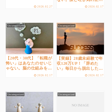
を解明する10人の体験談
2026.02.27
2026.02.17
と心理学
Uncategorized
Uncategorized
【20代・30代】「転職が
【実録】28歳未経験で年
怖い」はあなたのせいじ
収120万UP！「辞めた
ゃない。脳の仕組みを理
い」毎日から脱出した転
解し、不安を自信に変え
職成功インタビュー
2026.02.17
2026.02.17
る『5つの具体的ステッ
プ』
Uncategorized
Uncategorized