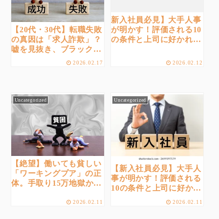
新入社員必見】大手人事
【20代・30代】転職失敗
が明かす！評価される10
の真因は「求人詐欺」？
の条件と上司に好かれる
嘘を見抜き、ブラック企
行動術
業を回避する唯一の完全
2026.02.17
2026.02.12
対策
Uncategorized
Uncategorized
【絶望】働いても貧しい
【新入社員必見】大手人
「ワーキングプア」の正
事が明かす！評価される
体。手取り15万地獄から
10の条件と上司に好かれ
抜け出す唯一の生存戦略
る行動術
2026.02.11
2026.02.11